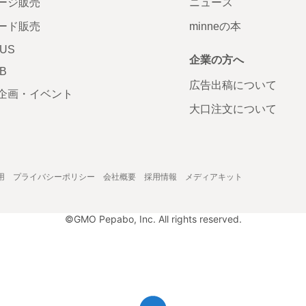
ージ販売
ニュース
ード販売
minneの本
LUS
企業の方へ
AB
広告出稿について
企画・イベント
大口注文について
用
プライバシーポリシー
会社概要
採用情報
メディアキット
©GMO Pepabo, Inc. All rights reserved.