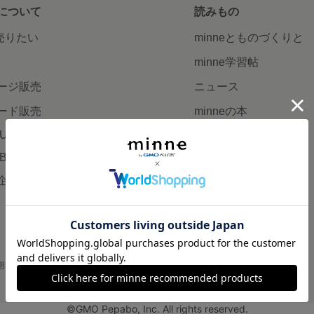
について
読みもの
で売りたい
minneとものづくりと
minne学習帖
ージ販売
ニュース
ード販売
minneの本
LUS
企業の方へ
AB
広告出稿について
企画・イベント
大口注文について
用
プライバシーポリシー
会社概要
採用情報
メディアキット
©GMO Pepabo, Inc. All rights reserved.