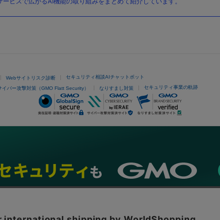
ービスで広がるAI機能の取り組みをまとめて紹介しています。
セキュリティ相談AIチャットボット
Webサイトリスク診断
セキュリティ事業の軌跡
サイバー攻撃対策（GMO Flatt Security）
なりすまし対策