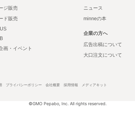
ージ販売
ニュース
ード販売
minneの本
LUS
企業の方へ
AB
広告出稿について
企画・イベント
大口注文について
用
プライバシーポリシー
会社概要
採用情報
メディアキット
©GMO Pepabo, Inc. All rights reserved.