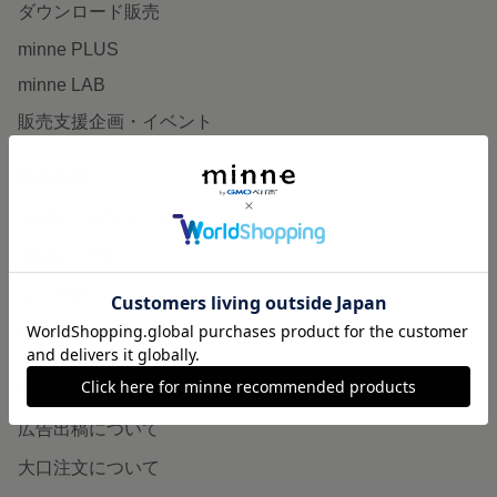
ダウンロード販売
minne PLUS
minne LAB
販売支援企画・イベント
読みもの
minneとものづくりと
minne学習帖
ニュース
minneの本
企業の方へ
広告出稿について
大口注文について