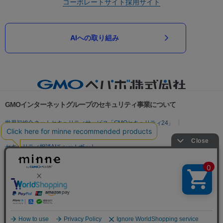
コーポレートサイト
採用サイト
AIへの取り組み
GMOインターネットグループのセキュリティ事業について
世界初総合ネットセキュリティサービス「GMOセキュリティ24」
パスワード漏洩診断
Webサイトリスク診断
セキュリティ相談AIチャットボット
実在証明・盗聴対策
サイバー攻撃対策（GMOサイバーセキュリティ byイエラエ）
サイバー攻撃対策（GMO Flatt Security）
なりすまし対策
セキュリティ事業の軌跡