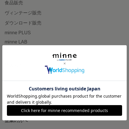
食品販売
ヴィンテージ販売
ダウンロード販売
minne PLUS
minne LAB
販売支援企画・イベント
読みもの
minneとものづくりと
minne学習帖
ニュース
minneの本
企業の方へ