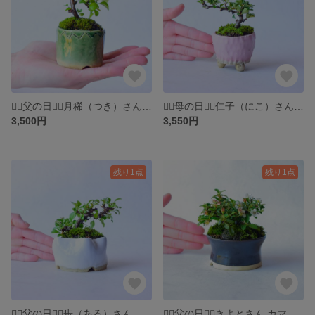
❁⃘父の日❁⃘月稀（つき）さん 長寿梅 白花 ミニ盆栽 自作鉢
❁⃘母の日❁⃘仁子（にこ）さん 長寿梅 赤花 ミニ盆栽 自作鉢
3,500円
3,550円
残り1点
残り1点
❁⃘父の日❁⃘歩（ある）さん 長寿梅 白花 ミニ盆栽 自作鉢
❁⃘父の日❁⃘きよとさん カマツカコケモモ ミニ盆栽 自作鉢