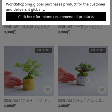
❁⃘母の日❁⃘桃太郎（ももたろう）さん カマツカコケモモ ミニ盆栽 自作鉢
❁⃘母の日❁⃘一茶(いっさ)さん ベニシタン ミニ盆栽 自作鉢
3,300円
3,900円
SOLD OUT
SOLD OUT
❁⃘母の日❁⃘ごまきちさん ピラカンサス ミニ盆栽 自作鉢
❁⃘母の日❁⃘きなこさん シロシタン ミニ盆栽 自作鉢
2,950円
3,950円