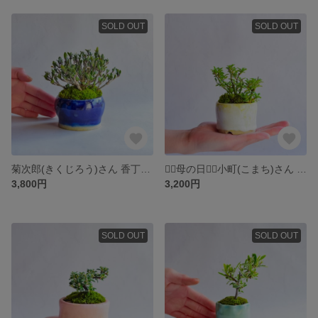
SOLD OUT
SOLD OUT
菊次郎(きくじろう)さん 香丁木 ミニ盆栽 自作鉢
❁⃘母の日❁⃘小町(こまち)さん ノバラの雅 ミニ盆栽 自作鉢
3,800円
3,200円
SOLD OUT
SOLD OUT