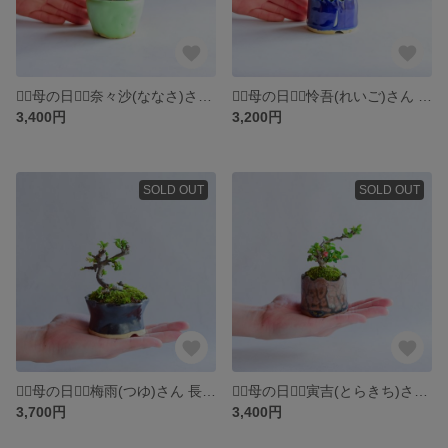
❁⃘母の日❁⃘奈々沙(ななさ)さん 山もみじ ミニ盆栽 自作鉢
❁⃘母の日❁⃘怜吾(れいご)さん ノバラの雅 ミニ盆栽 自作鉢
3,400円
3,200円
SOLD OUT
SOLD OUT
❁⃘母の日❁⃘梅雨(つゆ)さん 長寿梅 白花 ミニ盆栽 自作鉢
❁⃘母の日❁⃘寅吉(とらきち)さん 長寿梅 赤花 ミニ盆栽 自作鉢
3,700円
3,400円