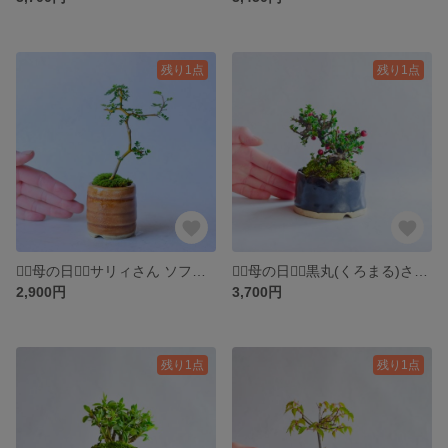
残り1点
残り1点
❁⃘母の日❁⃘サリィさん ソフォラ ミニ盆栽 自作鉢
❁⃘母の日❁⃘黒丸(くろまる)さん ベニシタン ミニ盆栽 自作鉢
2,900円
3,700円
残り1点
残り1点