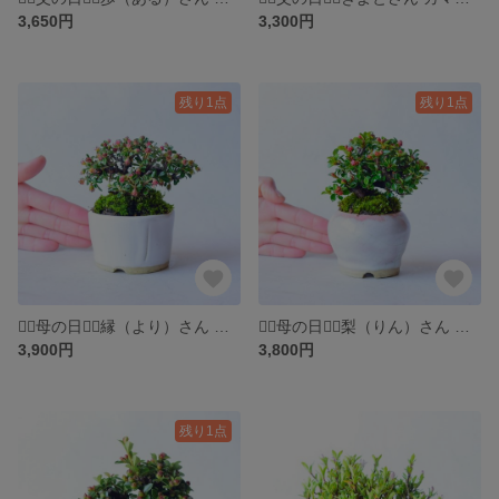
3,650円
3,300円
残り1点
残り1点
❁⃘母の日❁⃘縁（より）さん シロシタン ミニ盆栽 自作鉢
❁⃘母の日❁⃘梨（りん）さん ベニシタン ミニ盆栽 自作鉢
3,900円
3,800円
残り1点