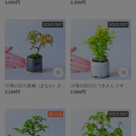
3,000円
3,350円
SOLD OUT
SOLD OUT
❁⃘母の日❁⃘真極（まなか）さん 山もみじ ミニ盆栽 自作鉢
❁⃘母の日❁⃘たつきさん メギ ミニ盆栽 自作鉢
3,100円
2,900円
残り1点
SOLD OUT