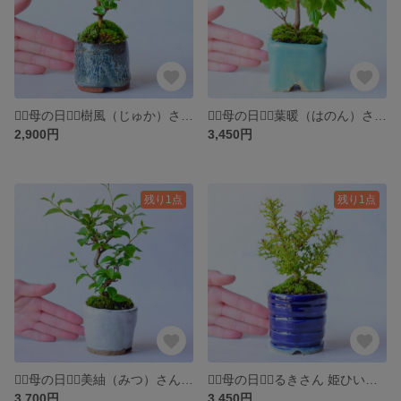
❁⃘母の日❁⃘樹風（じゅか）さん 匂い楓 ミニ盆栽 自作鉢
❁⃘母の日❁⃘葉暖（はのん）さん 宮様カエデ ミニ盆栽 自作鉢
2,900円
3,450円
残り1点
残り1点
❁⃘母の日❁⃘美紬（みつ）さん エゴノキ ミニ盆栽 自作鉢
❁⃘母の日❁⃘るきさん 姫ひいらぎ ミニ盆栽 自作鉢
3,700円
3,450円