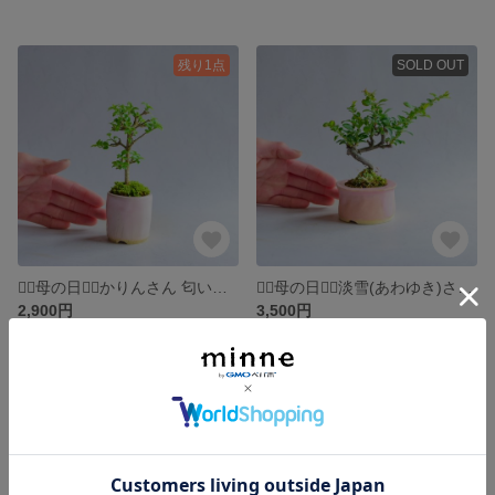
残り1点
SOLD OUT
❁⃘母の日❁⃘かりんさん 匂い楓 ミニ盆栽 自作鉢
❁⃘母の日❁⃘淡雪(あわゆき)さん 長寿梅 白花 ミニ盆栽 自作鉢
2,900円
3,500円
SOLD OUT
SOLD OUT