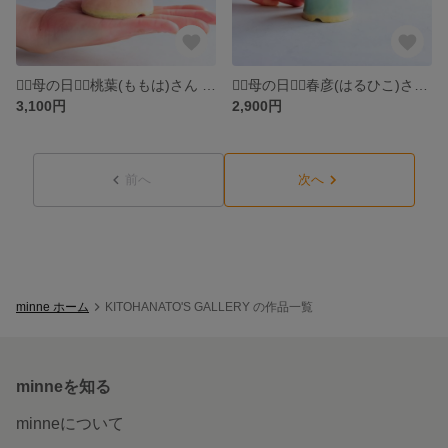
❁⃘母の日❁⃘桃葉(ももは)さん シロシタン ミニ盆栽 自作鉢
❁⃘母の日❁⃘春彦(はるひこ)さん ピラカンサス ミニ盆栽 自作鉢
3,100円
2,900円
前へ
次へ
minne ホーム
KITOHANATO'S GALLERY の作品一覧
minneを知る
minneについて