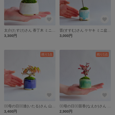
太介(たすけ)さん 香丁木 ミニ盆栽 自作鉢
晋(すすむ)さん ケヤキ ミニ盆栽 自作鉢
3,300円
3,000円
残り1点
残り1点
❁⃘母の日❁⃘達(いたる)さん 山もみじ ミニ盆栽 自作鉢
❁⃘母の日❁⃘苗香(なえか)さん メギ ミニ盆栽 自作鉢
3,400円
2,900円