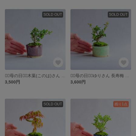
SOLD OUT
SOLD OUT
❁⃘母の日❁⃘木葉(このは)さん 長寿梅 赤花 ミニ盆栽 自作鉢
❁⃘母の日❁⃘ゆりさん 長寿梅 赤花 ミニ盆栽 自作鉢
3,500円
3,600円
SOLD OUT
残り1点