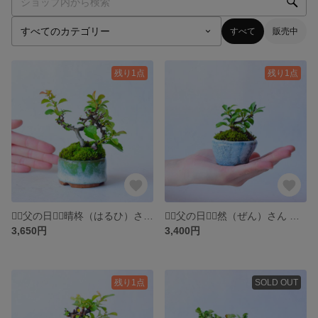
すべて
販売中
残り1点
残り1点
❁⃘父の日❁⃘晴柊（はるひ）さん 長寿梅 白花 ミニ盆栽 自作鉢
❁⃘父の日❁⃘然（ぜん）さん 長寿梅 白花 ミニ盆栽 自作鉢
3,650円
3,400円
残り1点
SOLD OUT