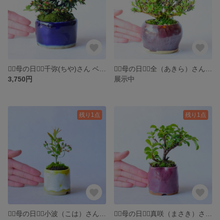
❁⃘母の日❁⃘千弥(ちや)さん ベニシタン ミニ盆栽 自作鉢
❁⃘母の日❁⃘全（あきら）さん 香丁木 ミニ盆栽 自作鉢
3,750円
展示中
残り1点
残り1点
❁⃘母の日❁⃘小波（こは）さん ビルベリー ミニ盆栽 自作鉢
❁⃘母の日❁⃘真咲（まさき）さん スイレンボク ミニ盆栽 自作鉢