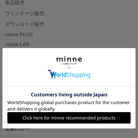
食品販売
ヴィンテージ販売
ダウンロード販売
minne PLUS
minne LAB
販売支援企画・イベント
読みもの
minneとものづくりと
minne学習帖
ニュース
minneの本
企業の方へ