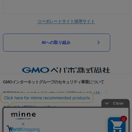
コーポレートサイト
採用サイト
AIへの取り組み
GMOインターネットグループのセキュリティ事業について
世界初総合ネットセキュリティサービス「GMOセキュリティ24」
パスワード漏洩診断
Webサイトリスク診断
セキュリティ相談AIチャットボット
実在証明・盗聴対策
サイバー攻撃対策（GMOサイバーセキュリティ byイエラエ）
サイバー攻撃対策（GMO Flatt Security）
なりすまし対策