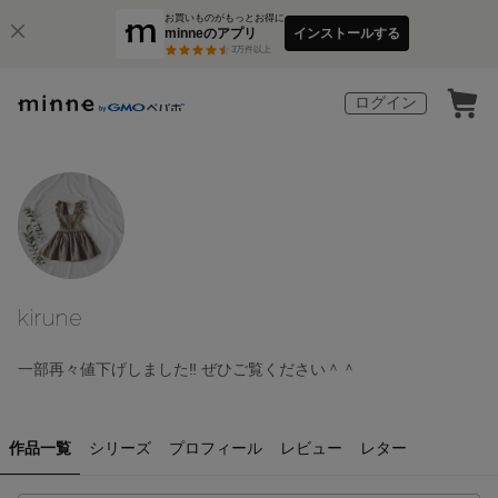
お買いものがもっとお得に
minneのアプリ
インストールする
3
万件以上
ログイン
kirune
一部再々値下げしました‼︎ ぜひご覧ください＾＾
作品一覧
シリーズ
プロフィール
レビュー
レター