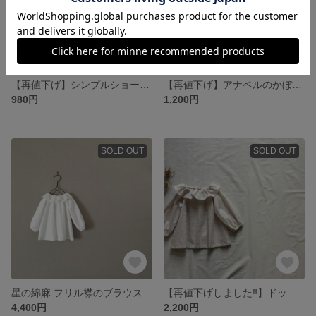
【再値下げ】シンプルショートパンツ ホワイト 90size
【再値下げ】アナベルのかぼちゃパンツ ベビーブルマ ネイビー 80size
980円
1,200円
SOLD OUT
SOLD OUT
星の綿麻 フリル襟のブラウス ホワイト 80/90/100/110
【再値下げしました‼︎】ドットミニヨンのフリル襟ブラウス 半袖/長袖 70/80/90/100/110
4,400円
2,200円