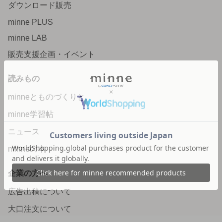
ダウンロード販売
minne PLUS
minne LAB
販売支援企画・イベント
読みもの
minneとものづくりと
minne学習帖
ニュース
minneの本
企業の方へ
広告出稿について
大口注文について