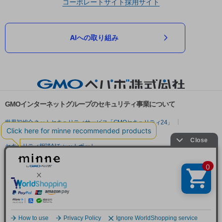
コーポレートサイト
採用サイト
AIへの取り組み
GMOインターネットグループのセキュリティ事業について
世界初総合ネットセキュリティサービス「GMOセキュリティ24」
パスワード漏洩診断
Webサイトリスク診断
セキュリティ相談AIチャットボット
実在証明・盗聴対策
サイバー攻撃対策（GMOサイバーセキュリティ byイエラエ）
サイバー攻撃対策（GMO Flatt Security）
なりすまし対策
セキュリティ事業の軌跡