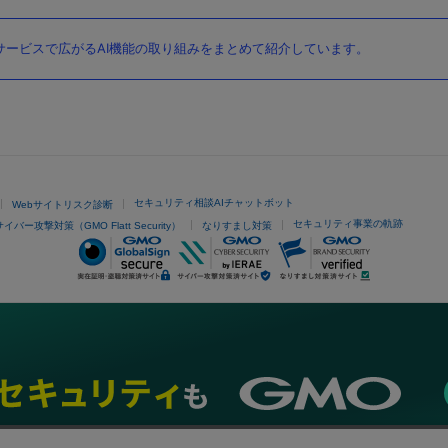
ービスで広がるAI機能の取り組みをまとめて紹介しています。
セキュリティ相談AIチャットボット
Webサイトリスク診断
セキュリティ事業の軌跡
サイバー攻撃対策（GMO Flatt Security）
なりすまし対策