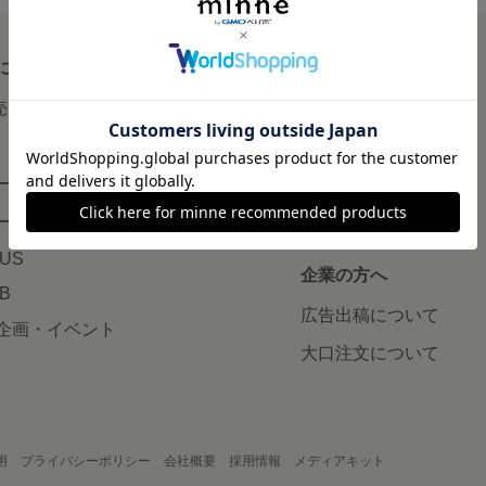
について
読みもの
で売りたい
minneとものづくりと
minne学習帖
ージ販売
ニュース
ード販売
minneの本
LUS
企業の方へ
AB
広告出稿について
企画・イベント
大口注文について
用
プライバシーポリシー
会社概要
採用情報
メディアキット