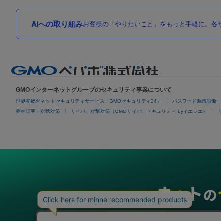
AIへの取り組み
お客様の「やりたいこと」をもっと手軽に。各サ
GMOインターネットグループのセキュリティ事業について
世界初総合ネットセキュリティサービス「GMOセキュリティ24」
パスワード漏洩診断
実在証明・盗聴対策
サイバー攻撃対策（GMOサイバーセキュリティ byイエラエ）