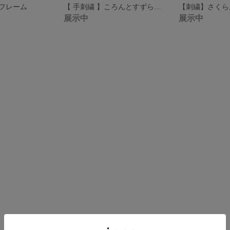
フレーム
【 手刺繍 】ころんとすずらんブローチ ウッドビーズ /立体刺繍 刺繍ブローチ スズラン
展示中
展示中