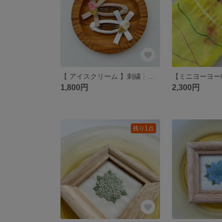
【 アイスクリーム 】刺繍┊︎ヘアピン┊︎姉妹でおそろい┊︎夏のお出かけ
1,800円
2,300円
残り1点