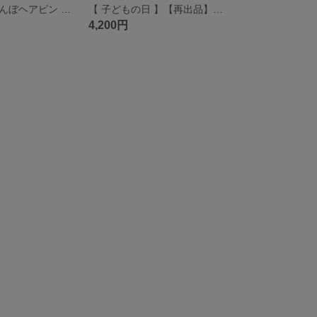
【刺繍】さくらんぼヘアピン グログランリボン/ウッドビーズ/お出かけアイテム 手刺繍 ヘアピンリボン 刺繍ヘアアクセサリー プチギフト ベビーヘアピン キッズヘアピン
【 子どもの日 】【再出品】こいのぼりタペストリー /子ども服/リメイク/成長記録/思い出 刺繍 手刺繍 5月の節句 出生身長 /洋服リメイク
4,200円