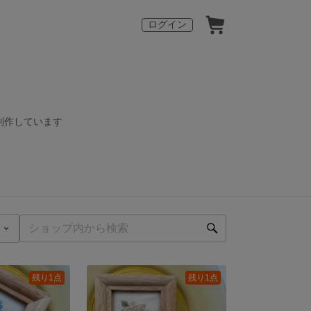
ログイン
制作しています
残り1点
残り1点