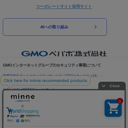
コーポレートサイト
採用サイト
AIへの取り組み
GMOインターネットグループのセキュリティ事業について
世界初総合ネットセキュリティサービス「GMOセキュリティ24」
パスワード漏洩診断
Webサイトリスク診断
セキュリティ相談AIチャットボット
実在証明・盗聴対策
サイバー攻撃対策（GMOサイバーセキュリティ byイエラエ）
サイバー攻撃対策（GMO Flatt Security）
なりすまし対策
セキュリティ事業の軌跡