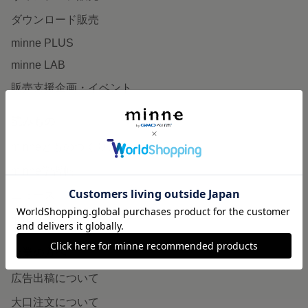
ダウンロード販売
minne PLUS
minne LAB
販売支援企画・イベント
読みもの
minneとものづくりと
minne学習帖
ニュース
minneの本
企業の方へ
広告出稿について
大口注文について