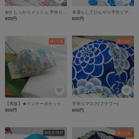
❄️☃️ しっかりメッシュ 手作りマスク (フラワー)
🐧濡らしてひんやり手作りマスク(和柄 ツバキ 夏)
800円
600円
残り1点
残り1点
【再販】★インナーポケット付き 手作りマスク (マーガレット 夏)
手作りマスク(フラワー)
800円
600円
SOLD OUT
残り1点