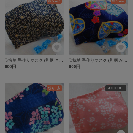
残り1点
残り1点
𓅿抗菌 手作りマスク (和柄 ネイビー)
𓅿抗菌 手作りマスク (和柄 かたばみ 夏)
600円
600円
残り1点
SOLD OUT