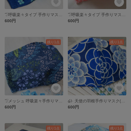
𓅿呼吸楽々タイプ 手作りマスク(紫陽花 夏)
𓅿呼吸楽々タイプ 手作りマスク(桜 和柄 手ぬぐい)
600円
600円
残り1点
残り1点
𓅿メッシュ 呼吸楽々手作りマスク(青い花柄)
໒꒱· 天使の羽根手作りマスク(フラワー)
600円
600円
残り1点
残り1点