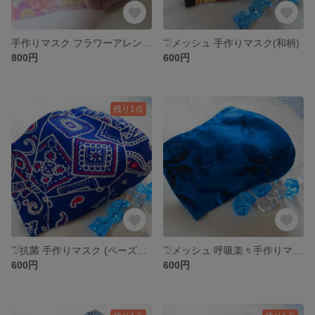
手作りマスク フラワーアレンジメント 秋冬
𓅿メッシュ 手作りマスク(和柄)
800円
600円
残り1点
𓅿抗菌 手作りマスク (ペーズリー)
𓅿メッシュ 呼吸楽々手作りマスク
600円
600円