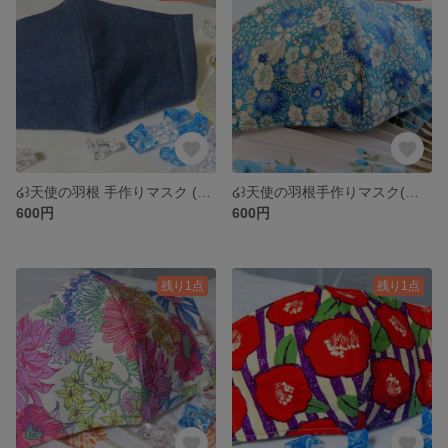
໒꒱天使の羽根 手作りマスク (シンプル 藍色)
໒꒱天使の羽根手作りマスク(青 小花柄 夏)
600円
600円
残り1点
残り1点