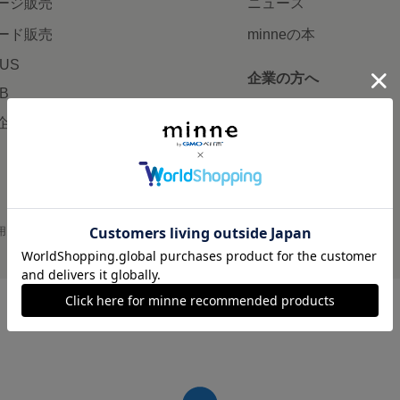
ージ販売
ニュース
ード販売
minneの本
LUS
企業の方へ
AB
広告出稿について
企画・イベント
大口注文について
用
プライバシーポリシー
会社概要
採用情報
メディアキット
©GMO Pepabo, Inc. All rights reserved.