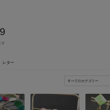
39
ます
レター