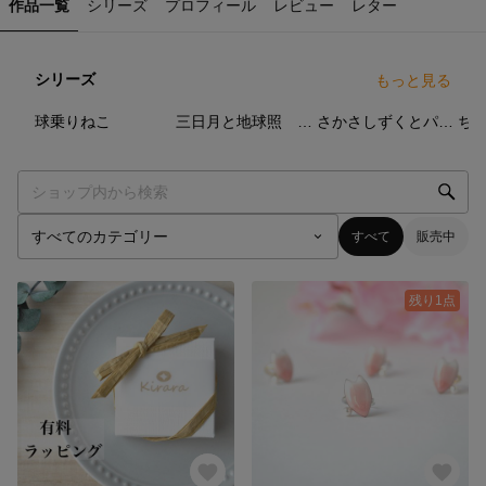
作品一覧
シリーズ
プロフィール
レビュー
レター
シリーズ
もっと見る
3
点
3
点
5
点
球乗りねこ
三日月と地球照 イヤーカフ
さかさしずくとパール
ち
すべて
販売中
残り1点