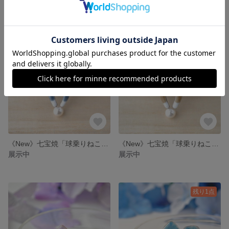
4,100円
3,600円
《New》七宝焼「球乗りねこ」ブローチ 【グレー】
《New》七宝焼「球乗りねこ」ブローチ 【ベージュ】
展示中
展示中
残り1点