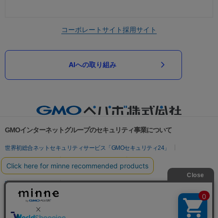
コーポレートサイト
採用サイト
AIへの取り組み
GMOインターネットグループのセキュリティ事業について
世界初総合ネットセキュリティサービス「GMOセキュリティ24」
パスワード漏洩診断
Webサイトリスク診断
セキュリティ相談AIチャットボット
実在証明・盗聴対策
サイバー攻撃対策（GMOサイバーセキュリティ byイエラエ）
サイバー攻撃対策（GMO Flatt Security）
なりすまし対策