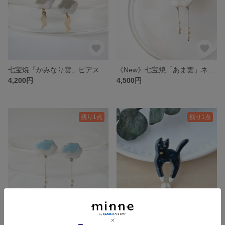
七宝焼「かみなり雲」ピアス
《New》七宝焼「あま雲」ネックレス
4,200円
4,500円
残り1点
残り1点
《New》七宝焼「あま雲」ピアス
《New》七宝焼「球乗りくろねこ」ブローチ 【ブラック】