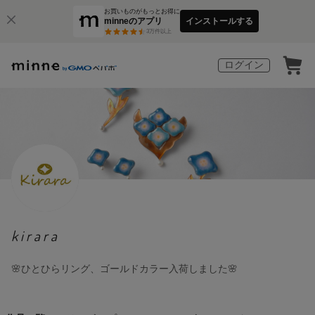
お買いものがもっとお得に
minneのアプリ
インストールする
3
万件以上
ログイン
kirara
🌸ひとひらリング、ゴールドカラー入荷しました🌸