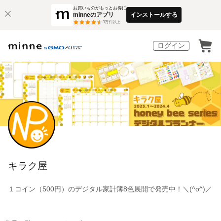
お買いものがもっとお得に
minneのアプリ
インストールする
3
万件以上
ログイン
キラク屋
１コイン（500円）のデジタル家計簿8色展開で発売中！＼(^o^)／