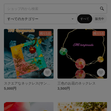
すべて
販売中
残り1点
残り1点
スクエアなネックレス(サンプル)
三色のお花のネックレス
5,000円
3,500円