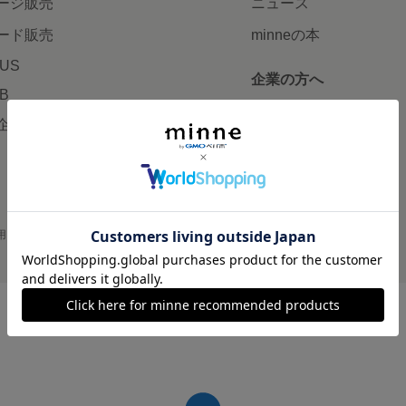
ージ販売
ニュース
ード販売
minneの本
LUS
企業の方へ
AB
広告出稿について
企画・イベント
大口注文について
用
プライバシーポリシー
会社概要
採用情報
メディアキット
©GMO Pepabo, Inc. All rights reserved.