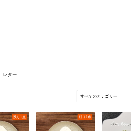
レター
残り1点
残り1点