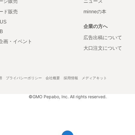
ージ販売
ニュース
ード販売
minneの本
LUS
企業の方へ
AB
広告出稿について
企画・イベント
大口注文について
用
プライバシーポリシー
会社概要
採用情報
メディアキット
©GMO Pepabo, Inc. All rights reserved.