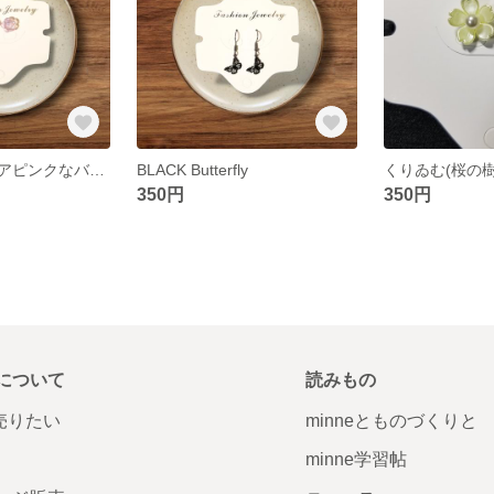
咲き始め（クリアピンクなバラと花の中間）
BLACK Butterfly
くりゐむ(桜の
350円
350円
について
読みもの
で売りたい
minneとものづくりと
minne学習帖