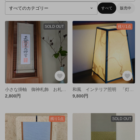
すべて
販売中
SOLD OUT
残り1点
小さな掛軸 御神札飾 お札掛け
和風 インテリア照明 「灯・たそがれ」
2,800円
9,800円
残り1点
SOLD OUT