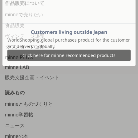
作品販売について
minneで売りたい
食品販売
ヴィンテージ販売
ダウンロード販売
minne PLUS
minne LAB
販売支援企画・イベント
読みもの
minneとものづくりと
minne学習帖
ニュース
minneの本