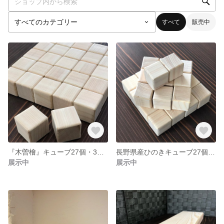
すべて
販売中
『木曽檜』キューブ27個・3㎝角
長野県産ひのきキューブ27個・3㎝角
展示中
展示中