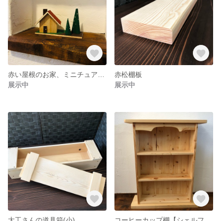
赤い屋根のお家、ミニチュアハウス
赤松棚板
展示中
展示中
大工さんの道具箱(小)
コーヒーカップ棚【シェルフ】本棚にも