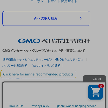
コーポレートサイト
採用サイト
AIへの取り組み
GMOインターネットグループのセキュリティ事業について
世界初総合ネットセキュリティサービス「GMOセキュリティ24」
パスワード漏洩診断
Webサイトリスク診断
セキュリティ相談AIチャットボット
実在証明・盗聴対策
サイバー攻撃対策（GMOサイバーセキュリティ byイエラエ）
サイバー攻撃対策（GMO Flatt Security）
なりすまし対策
セキュリティ事業の軌跡