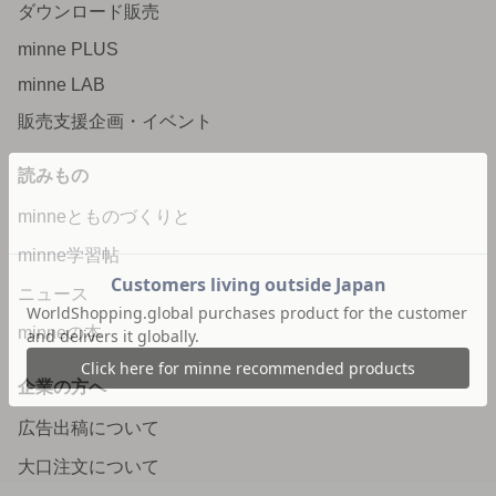
ダウンロード販売
minne PLUS
minne LAB
販売支援企画・イベント
読みもの
minneとものづくりと
minne学習帖
ニュース
minneの本
企業の方へ
広告出稿について
大口注文について