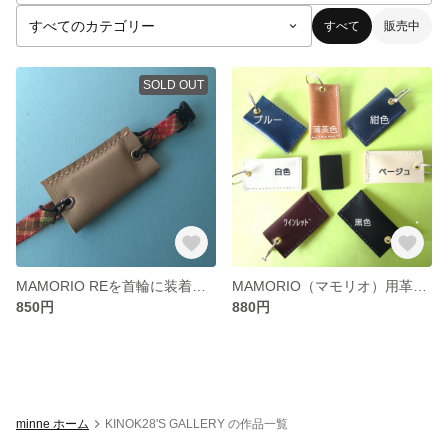
すべて
販売中
SOLD OUT
MAMORIO REを首輪に装着できるペット用チャーム（マモリオ） ★ベージュ
MAMORIO（マモリオ）用革製ケース ※穴の無いMAMORIO REの吊り下げに便利
850円
880円
minne ホーム
KINOK28'S GALLERY の作品一覧