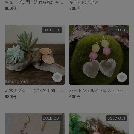
キューブに閉じ込められたキラキラ
キウイのピアス
600円
600円
SOLD OUT
SOLD OUT
流木オブジェ 浜辺の干物干し
ハートシェルとフロストラインビーズのピアス
980円
600円
SOLD OUT
SOLD OUT