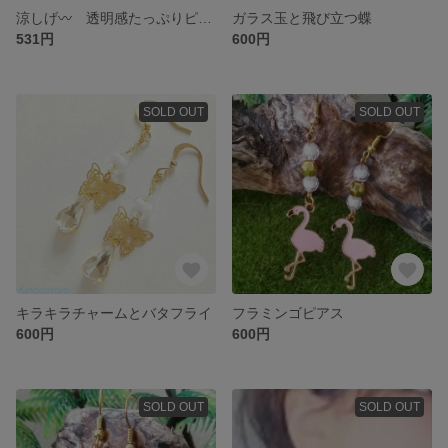
涼しげ〰 透明感たっぷりピアス
ガラス玉と飛び立つ蝶
531円
600円
SOLD OUT
SOLD OUT
キラキラチャームとバタフライ
フラミンゴピアス
600円
600円
SOLD OUT
SOLD OUT