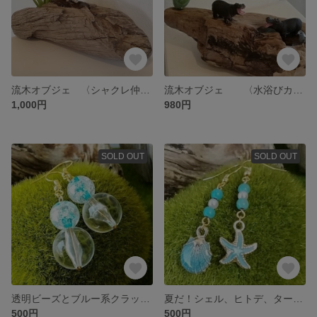
流木オブジェ 〈シャクレ仲良しミーヤキャット〉
流木オブジェ 〈水浴びカバさん〉
1,000円
980円
SOLD OUT
SOLD OUT
透明ビーズとブルー系クラッシュビーズ
夏だ！シェル、ヒトデ、ターコイズのピアス
500円
500円