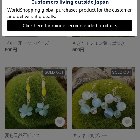
ブルー系マットビーズ
もぎたてレモン葉っぱつき
500円
500円
SOLD OUT
SOLD OUT
夏色天然石ピアス
キラキラ丸ブルー