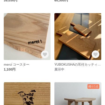
39,050円
60,500円
merci コースター
YUBOKUSHAの耳付カッティングボード（栗）size:L
1,100円
展示中
残り1点