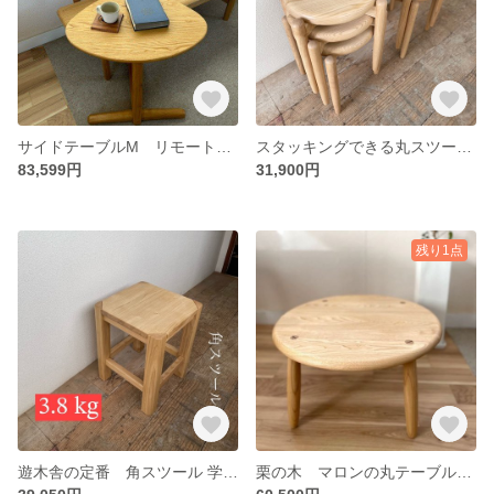
サイドテーブルM リモートワーク ソファテーブル 三角テーブル おにぎり型
スタッキングできる丸スツールST 重ねる 重なる 軽量家具 軽い家具
83,599円
31,900円
残り1点
遊木舎の定番 角スツール 学校の椅子 100年スツール シンプルで飽きないデザイン
栗の木 マロンの丸テーブル 国産栗の木で作る、心地よい丸み キッズデスクにもちゃぶ台にも