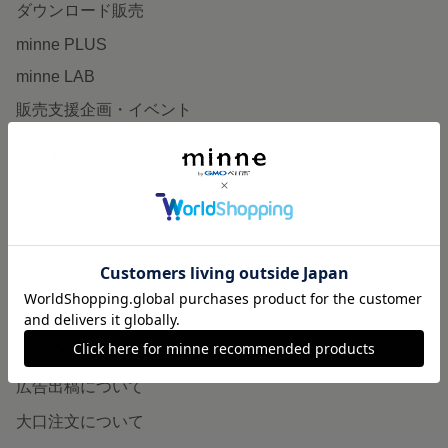
ダウンロード販売
minne PLUS
minne LAB
販売支援企画・イベント
読みもの
minneとものづくりと
minne学習帖
ニュース
minneの本
企業の方へ
広告出稿について
大口注文について