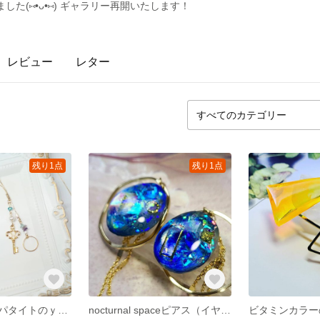
した(⑅•ᴗ•⑅) ギャラリー再開いたします！
レビュー
レター
残り1点
残り1点
アメジストとアパタイトのｙ字ネックレス
nocturnal spaceピアス（イヤリング交換OK）