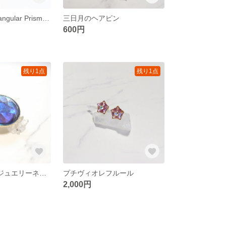
天然石のQuadrangular Prismピアス（イヤリングOK）
三日月のヘアピン
600円
残り1点
残り1点
宇宙(そら)色のジュエリーネックレス
プチヴィオレフルール
2,000円