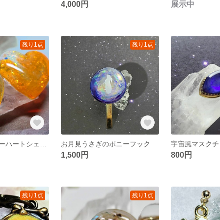
4,000円
展示中
残り1点
残り1点
ハロウィンカラーハートシェイプの2wayピアス（イヤリング交換OK）
お月見うさぎのポニーフック
宇宙風マスクチ
1,500円
800円
残り1点
残り1点