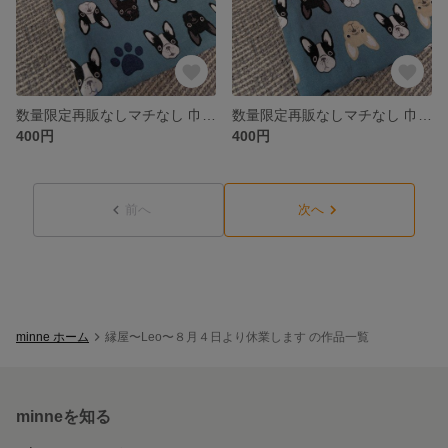
数量限定再販なしマチなし 巾着 青系(フレブル)③
数量限定再販なしマチなし 巾着 青系(フレブル)②
400円
400円
前へ
次へ
minne ホーム
縁屋〜Leo〜８月４日より休業します の作品一覧
minneを知る