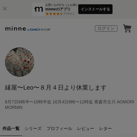
お買いものがもっとお得に
minneのアプリ
インストールする
3
万件以上
ログイン
縁屋〜Leo〜８月４日より休業します
8月7日6時半〜10時半迄 10月4日8時〜12時迄 青森市古川 AOMORI
MORNIN
作品一覧
シリーズ
プロフィール
レビュー
レター