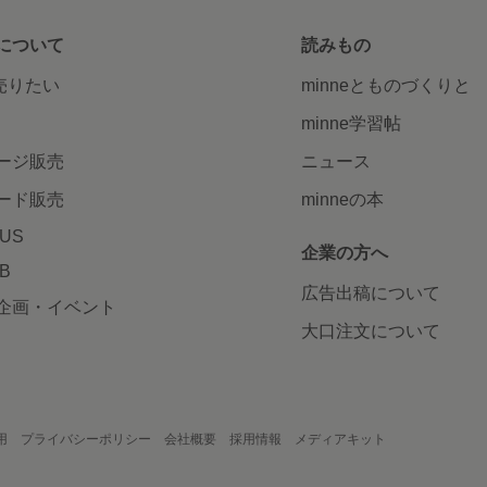
について
読みもの
で売りたい
minneとものづくりと
minne学習帖
ージ販売
ニュース
ード販売
minneの本
LUS
企業の方へ
AB
広告出稿について
企画・イベント
大口注文について
用
プライバシーポリシー
会社概要
採用情報
メディアキット