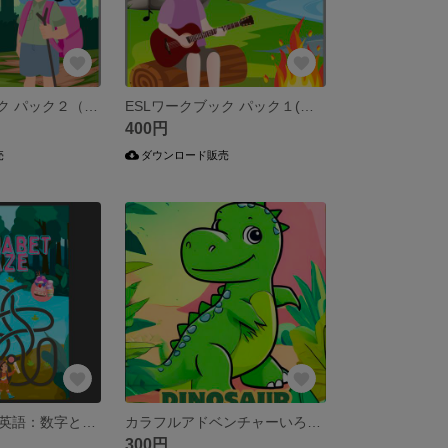
ESLワークブック パック２（服、個人衛生、学用品）
ESLワークブック パック１(スポーツ、おもちゃ、交通手段、楽器)
400円
売
ダウンロード販売
楽しく学ぼう！英語：数字とアルファベット アクティビティブック
カラフルアドベンチャーいろいろ塗り絵１ （Colorful Adventure Coloring Books Bundle 1)
300円