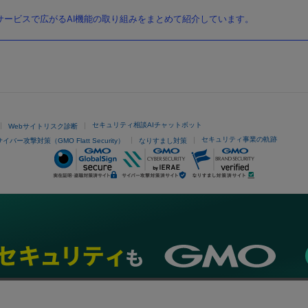
ービスで広がるAI機能の取り組みをまとめて紹介しています。
セキュリティ相談AIチャットボット
Webサイトリスク診断
セキュリティ事業の軌跡
サイバー攻撃対策（GMO Flatt Security）
なりすまし対策