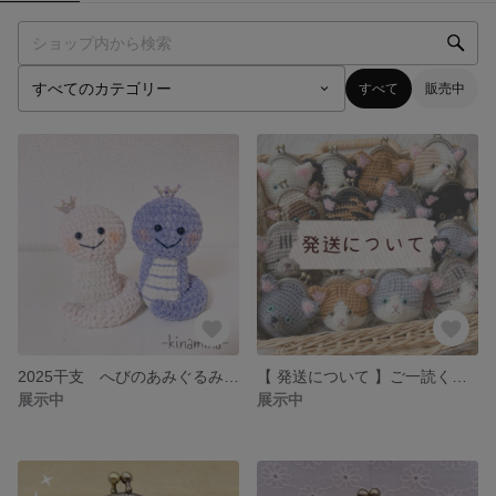
すべて
販売中
2025干支 へびのあみぐるみ（大）
【 発送について 】ご一読ください ⸝⋆
展示中
展示中