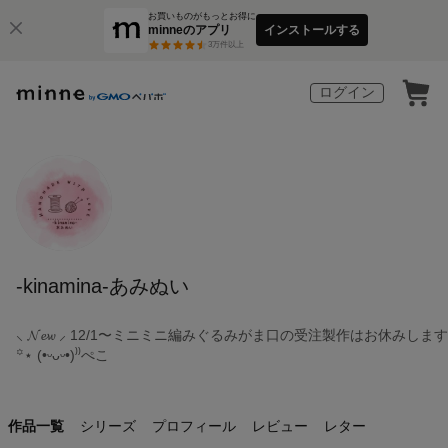
お買いものがもっとお得に
minneのアプリ
インストールする
3
万件以上
ログイン
-kinamina-あみぬい
⸜ 𝓝𝓮𝔀 ⸝ 12/1〜ミニミニ編みぐるみがま口の受注製作はお休みします
꙳⋆ (•ᵕᴗᵕ•)⁾⁾ぺこ
作品一覧
シリーズ
プロフィール
レビュー
レター