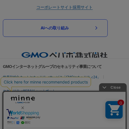
コーポレートサイト
採用サイト
AIへの取り組み
GMOインターネットグループのセキュリティ事業について
世界初総合ネットセキュリティサービス「GMOセキュリティ24」
パスワード漏洩診断
Webサイトリスク診断
セキュリティ相談AIチャットボット
実在証明・盗聴対策
サイバー攻撃対策（GMOサイバーセキュリティ byイエラエ）
サイバー攻撃対策（GMO Flatt Security）
なりすまし対策
セキュリティ事業の軌跡