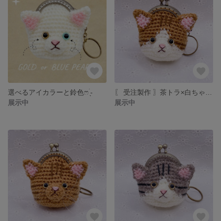
選べるアイカラーと鈴色ෆ ̖́-‬
〖 受注製作 〗茶トラ×白ちゃん ミニミニあみぐるみがま口
展示中
展示中