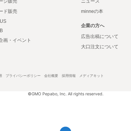
ージ販売
ニュース
ード販売
minneの本
LUS
企業の方へ
AB
広告出稿について
企画・イベント
大口注文について
用
プライバシーポリシー
会社概要
採用情報
メディアキット
©GMO Pepabo, Inc. All rights reserved.