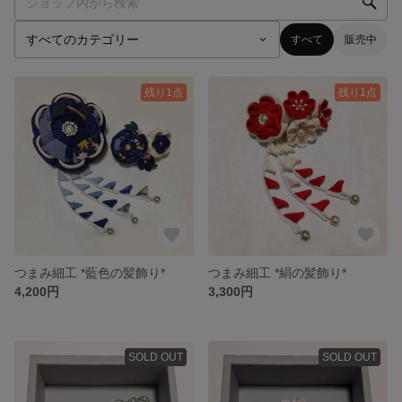
すべて
販売中
残り1点
残り1点
つまみ細工 *藍色の髪飾り*
つまみ細工 *絹の髪飾り*
4,200円
3,300円
SOLD OUT
SOLD OUT