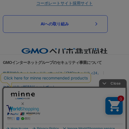
コーポレートサイト
採用サイト
AIへの取り組み
GMOインターネットグループのセキュリティ事業について
世界初総合ネットセキュリティサービス「GMOセキュリティ24」
パスワード漏洩診断
Webサイトリスク診断
セキュリティ相談AIチャットボット
実在証明・盗聴対策
サイバー攻撃対策（GMOサイバーセキュリティ byイエラエ）
サイバー攻撃対策（GMO Flatt Security）
なりすまし対策
セキュリティ事業の軌跡