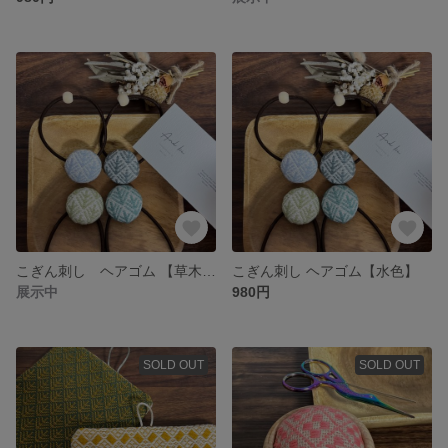
こぎん刺し ヘアゴム 【草木染ログウッド右上】
こぎん刺し ヘアゴム【水色】
展示中
980円
SOLD OUT
SOLD OUT