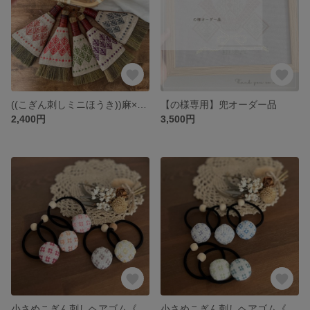
((こぎん刺しミニほうき))麻×松笠
【の様専用】兜オーダー品
2,400円
3,500円
小さめこぎん刺しヘアゴム《暖色系》
小さめこぎん刺しヘアゴム《寒色系》