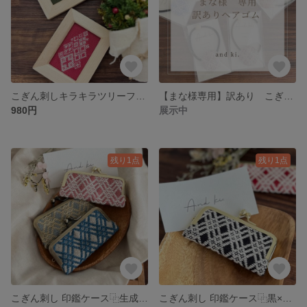
こぎん刺しキラキラツリーフレーム【赤】
【まな様専用】訳あり こぎん刺しヘアゴム
980円
展示中
残り1点
残り1点
こぎん刺し 印鑑ケース⿻生成り×藍染
こぎん刺し 印鑑ケース⿻黒×生成り