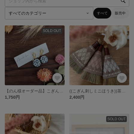
すべて
販売中
SOLD OUT
【のん様オーダー品】こぎん刺しのゆれるピアス🎀
((こぎん刺しミニほうき))茶色麻生地×松笠
1,750円
2,400円
SOLD OUT