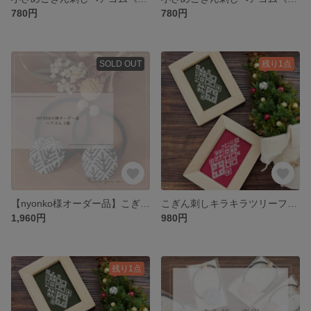
780円
780円
SOLD OUT
残り1点
【nyonko様オーダー品】こぎん刺し ヘアゴム2個
こぎん刺しキラキラツリーフレーム【緑】
1,960円
980円
残り1点