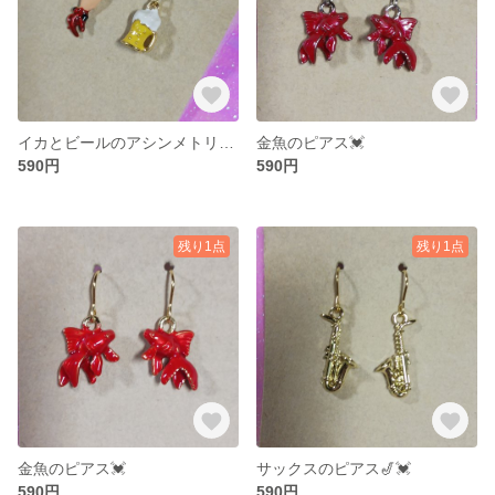
イカとビールのアシンメトリーピアス🦑🍺💓
金魚のピアス💓
590円
590円
残り1点
残り1点
金魚のピアス💓
サックスのピアス🎷💓
590円
590円