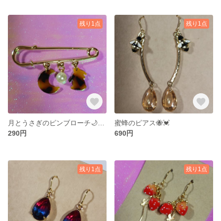
残り1点
残り1点
月とうさぎのピンブローチ🌙🐇💓
蜜蜂のピアス🐝💓
290円
690円
残り1点
残り1点