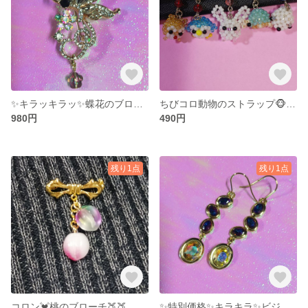
✨キラッキラッ✨蝶花のブローチ🦋💠✨
ちびコロ動物のストラップ🐵🐰😺🐧🐳🦝🐥🐢🐿️
980円
490円
残り1点
残り1点
コロン💓桃のブローチ🍑🍑
✨特別価格✨キラキラ✨ビジューのピアス✨