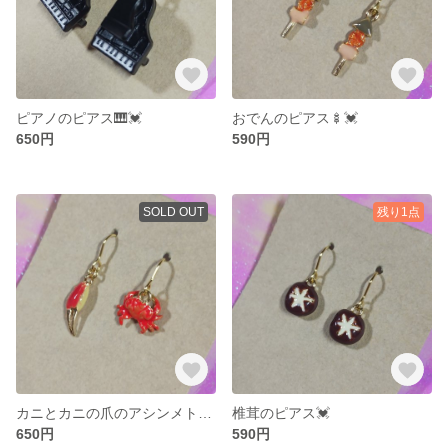
ピアノのピアス🎹💓
おでんのピアス🍢💓
650円
590円
SOLD OUT
残り1点
カニとカニの爪のアシンメトリーピアス🦀💓
椎茸のピアス💓
650円
590円