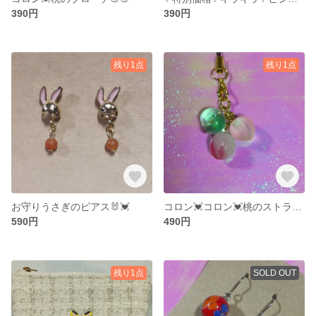
390円
390円
残り1点
残り1点
お守りうさぎのピアス🐰💓
コロン💓コロン💓桃のストラップ🍑🍑🍑💓
590円
490円
残り1点
SOLD OUT