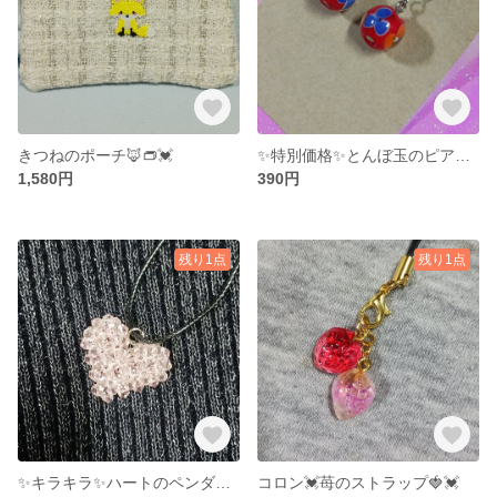
きつねのポーチ🦊👝💓
✨特別価格✨とんぼ玉のピアス🌼💓
1,580円
390円
残り1点
残り1点
✨キラキラ✨ハートのペンダント♥️
コロン💓苺のストラップ🍓💓