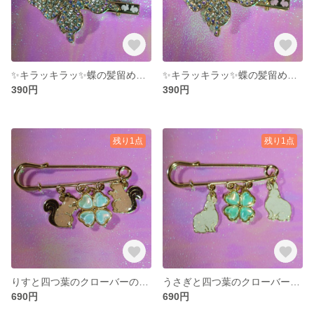
✨キラッキラッ✨蝶の髪留め🦋✨🐇
✨キラッキラッ✨蝶の髪留め🦋✨🐇
390円
390円
残り1点
残り1点
りすと四つ葉のクローバーのピンブローチ🐿️🍀💓
うさぎと四つ葉のクローバーのピンブローチ🐇🍀💓
690円
690円