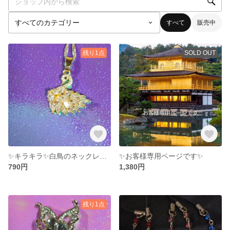
すべて
販売中
残り1点
SOLD OUT
✨キラキラ✨白鳥のネックレス🦢✨
✨お客様専用ページです✨
790円
1,380円
残り1点