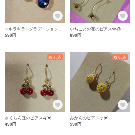
✨キラキラ✨グラデーションカラーのピアス✨
いちごとお花のピアス🍓🥀
590円
690円
残り1点
残り1点
さくらんぼのピアス🍒💓
みかんのピアス🍊💓
490円
590円