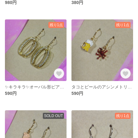
980円
380円
残り1点
残り1点
✨キラキラ✨オーバル形ピアス✨
タコとビールのアシンメトリーピアス🐙🍺💓
590円
590円
SOLD OUT
残り1点