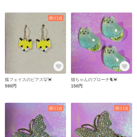
残り1点
狐フェイスのピアス🦊💓
猫ちゃんのブローチ🐈️💓
590円
150円
残り1点
残り1点