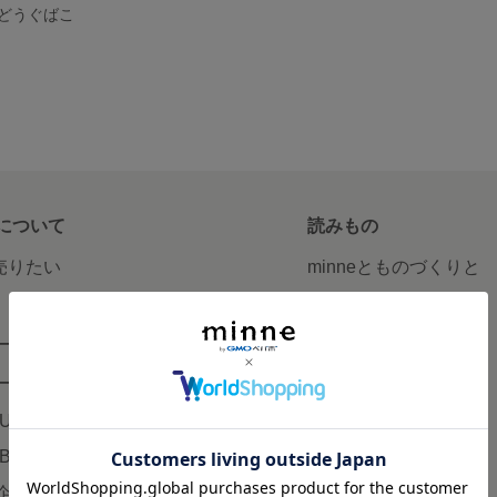
どうぐばこ
について
読みもの
で売りたい
minneとものづくりと
minne学習帖
ージ販売
ニュース
ード販売
minneの本
LUS
企業の方へ
AB
広告出稿について
企画・イベント