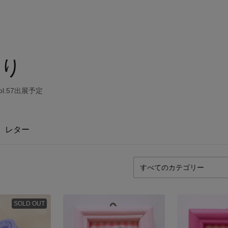
いり
l.57出展予定
レター
SOLD OUT