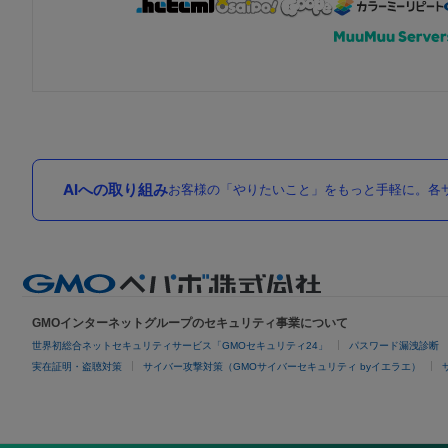
AIへの取り組み
お客様の「やりたいこと」をもっと手軽に。各サ
GMOインターネットグループのセキュリティ事業について
世界初総合ネットセキュリティサービス「GMOセキュリティ24」
パスワード漏洩診断
実在証明・盗聴対策
サイバー攻撃対策（GMOサイバーセキュリティ byイエラエ）