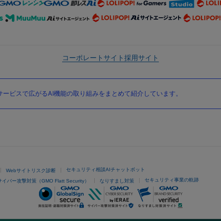
コーポレートサイト
採用サイト
ービスで広がるAI機能の取り組みをまとめて紹介しています。
セキュリティ相談AIチャットボット
Webサイトリスク診断
セキュリティ事業の軌跡
サイバー攻撃対策（GMO Flatt Security）
なりすまし対策