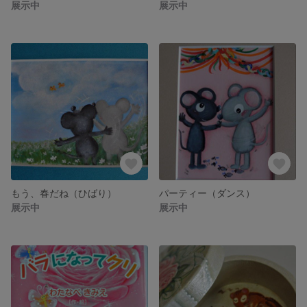
展示中
展示中
もう、春だね（ひばり）
パーティー（ダンス）
展示中
展示中