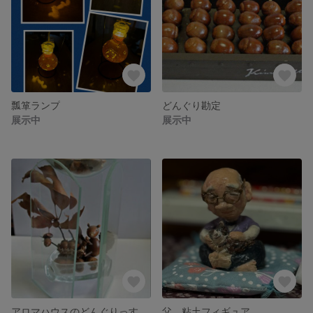
瓢箪ランプ
どんぐり勘定
展示中
展示中
アロマハウスのどんぐりっす
父 粘土フィギュア