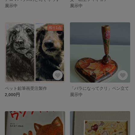
展示中
展示中
残り1点
ペット鉛筆画受注製作
「バラになってクリ」ペン立て
2,000円
展示中