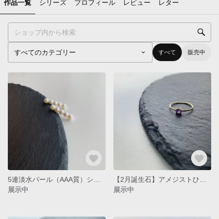
作品一覧
シリーズ
プロフィール
レビュー
レター
すべて
販売中
5連淡水パール（AAA質）シンプルラインピアス バランスピアス 14kgf
【2月誕生石】アメジストひと粒シンプル夏色リング
展示中
展示中