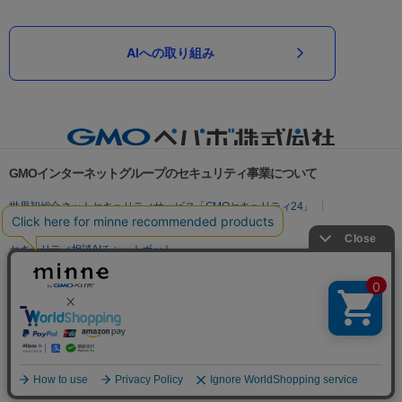
AIへの取り組み
GMOインターネットグループのセキュリティ事業について
世界初総合ネットセキュリティサービス「GMOセキュリティ24」
パスワード漏洩診断
Webサイトリスク診断
セキュリティ相談AIチャットボット
実在証明・盗聴対策
サイバー攻撃対策（GMOサイバーセキュリティ byイエラエ）
サイバー攻撃対策（GMO Flatt Security）
なりすまし対策
セキュリティ事業の軌跡