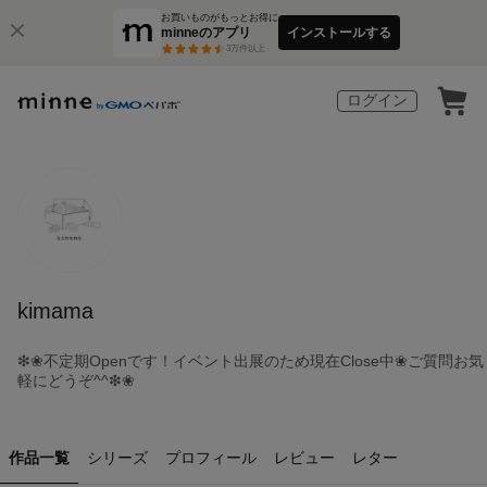
お買いものがもっとお得に
minneのアプリ
インストールする
3
万件以上
ログイン
kimama
❇❀不定期Openです！イベント出展のため現在Close中❀ご質問お気
軽にどうぞ^⁠^⁠❇❀
作品一覧
シリーズ
プロフィール
レビュー
レター