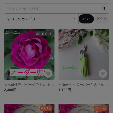
すべて
販売中
SOLD OUT
☆ksef様専用ページです☆ ありがとうございます✴︎
❇︎New❇︎ クローバーときらめくハートのタッセルストラップ シトラスグリーン
2,300円
1,100円
残り1点
残り1点