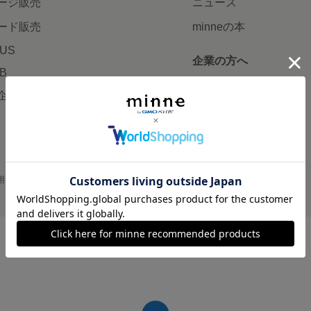
ージ販売
ニュース
ード販売
minneの本
LUS
企業の方へ
AB
広告出稿について
企画・イベント
大口注文について
用
プライバシーポリシー
会社概要
採用情報
メディアキット
©GMO Pepabo, Inc. All rights reserved.