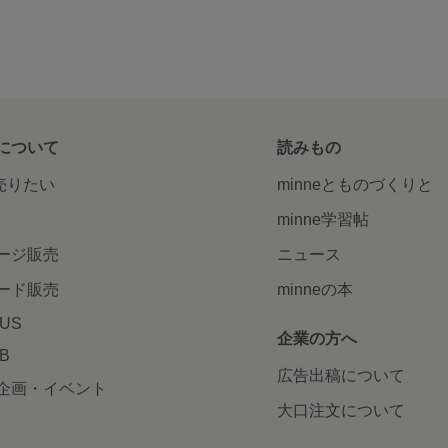
について
読みもの
で売りたい
minneとものづくりと
minne学習帖
ージ販売
ニュース
ード販売
minneの本
LUS
企業の方へ
AB
広告出稿について
企画・イベント
大口注文について