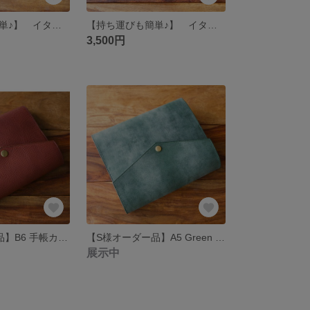
【持ち運びも簡単♪】 イタリアンレザー 真鍮 靴べら Chocolate
【持ち運びも簡単♪】 イタリアンレザー 真鍮 靴べら Black
3,500円
【A様オーダー品】B6 手帳カバー Chocolate
【S様オーダー品】A5 Green 【Flap】/ B6手帳カバー Brown
展示中