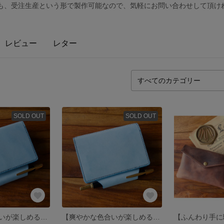
しても、受注生産という形で製作可能なので、気軽にお問い合わせして頂け
レビュー
レター
SOLD OUT
SOLD OUT
【爽やかな色合いが楽しめる】 M5 システム手帳 Aquamarine【Note type①】
【爽やかな色合いが楽しめる】 M5 システム手帳 Aquamarine【Note type②】