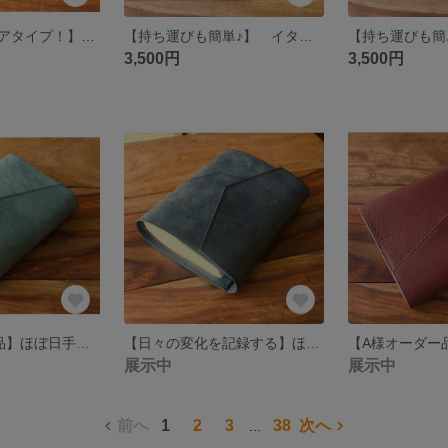
【可愛いスクエアタイプ！】ミニ６ システム手帳 Green 【Square】
【持ち運びも簡単♪】 イタリアンレザー 真鍮 靴べら Amber
3,500円
3,500円
【Y様オーダー品】ほぼ日手帳カバー オリジナルサイズ Green
【日々の変化を記録する】ほぼ日5年手帳カバー Black
展示中
展示中
前へ
1
2
3
38
次へ
...