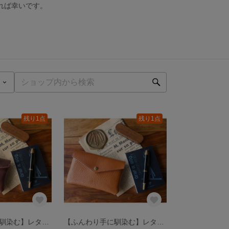
れば幸いです。
残り1点
残り1点
【ふんわり手に馴染む】レターポーチ Brown (ブラウン) 【Letter Pouch】
【ふんわり手に馴染む】レターポーチ Cognac (コニャック) 【Letter Pouch】