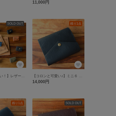
11,000円
SOLD OUT
残り1点
【コロンと可愛い！】レザー 手帳型ブローチ【色が選べる全10色】
【コロンと可愛い♪】ミニ６ システム手帳 Black (イタリアンブラック) 【Flap】
14,000円
残り1点
SOLD OUT