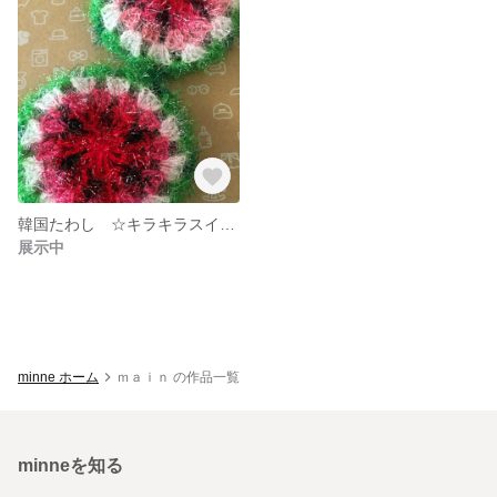
韓国たわし ☆キラキラスイカ☆ ②
展示中
minne ホーム
ｍａｉｎ の作品一覧
minneを知る