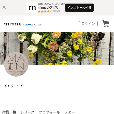
お買いものがもっとお得に
minneのアプリ
インストールする
3
万件以上
ログイン
ｍａｉｎ
作品一覧
シリーズ
プロフィール
レター