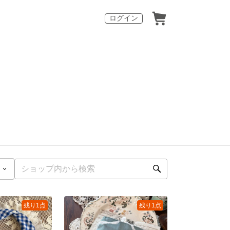
ログイン
残り1点
残り1点