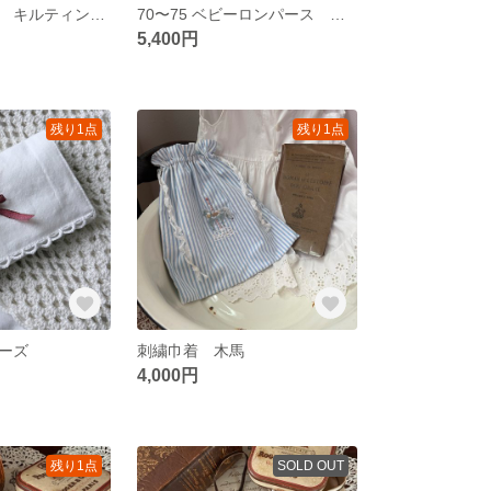
トワルドジュイ キルティングポーチ
70〜75 ベビーロンパース 刺繍 ベビー
5,400円
残り1点
残り1点
ーズ
刺繍巾着 木馬
4,000円
残り1点
SOLD OUT