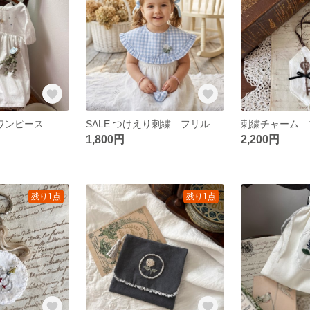
100〜110 刺繍ワンピース 木馬 メリーゴーランド
SALE つけえり刺繍 フリル ギンガムチェック
1,800円
2,200円
残り1点
残り1点