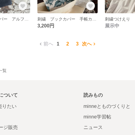
刺繍 ブックカバー アルファベット
刺繍 ブックカバー 手帳カバー アルファベット
刺繍つけえり
3,200円
展示中
前へ
1
2
3
次へ
品一覧
について
読みもの
で売りたい
minneとものづくりと
minne学習帖
ージ販売
ニュース