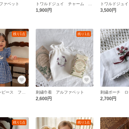
ファベット
トワルドジュイ チャーム ニードルクッション アルファベット
1,900円
3,500円
残り1点
残り1点
75〜80 刺繍ワンピース フランス生地
刺繍巾着 アルファベット
刺繍ポーチ ロ
2,600円
2,700円
残り1点
残り1点