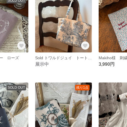
SOLD OUT
ー ローズ
Sold トワルドジュイ トートバッグ フランス生地
展示中
3,990円
SOLD OUT
残り1点