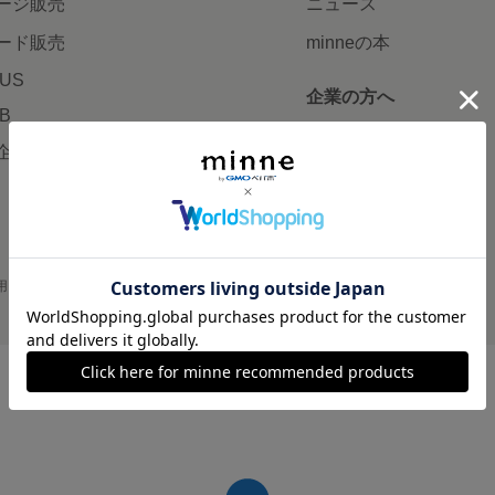
ージ販売
ニュース
ード販売
minneの本
LUS
企業の方へ
AB
広告出稿について
企画・イベント
大口注文について
用
プライバシーポリシー
会社概要
採用情報
メディアキット
©GMO Pepabo, Inc. All rights reserved.