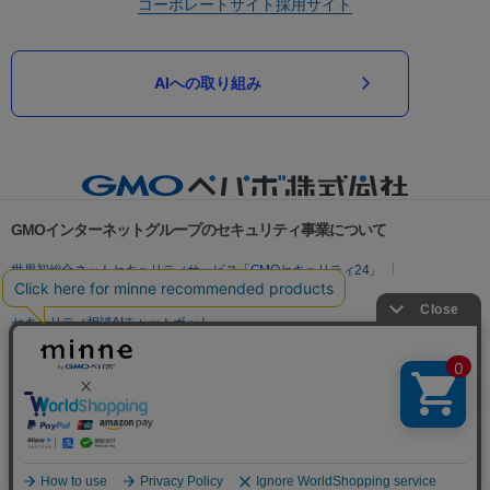
コーポレートサイト
採用サイト
AIへの取り組み
GMOインターネットグループのセキュリティ事業について
世界初総合ネットセキュリティサービス「GMOセキュリティ24」
パスワード漏洩診断
Webサイトリスク診断
セキュリティ相談AIチャットボット
実在証明・盗聴対策
サイバー攻撃対策（GMOサイバーセキュリティ byイエラエ）
サイバー攻撃対策（GMO Flatt Security）
なりすまし対策
セキュリティ事業の軌跡