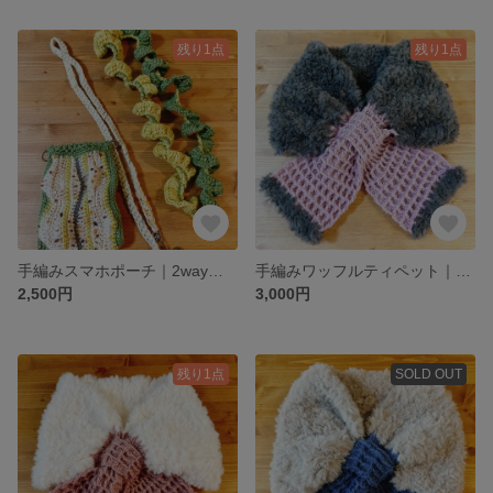
残り1点
残り1点
手編みスマホポーチ｜2wayショルダー付き ナチュラルカラー｜mipuro
手編みワッフルティペット｜ビターチョコ×ストロベリー｜mipuro
2,500円
3,000円
残り1点
SOLD OUT