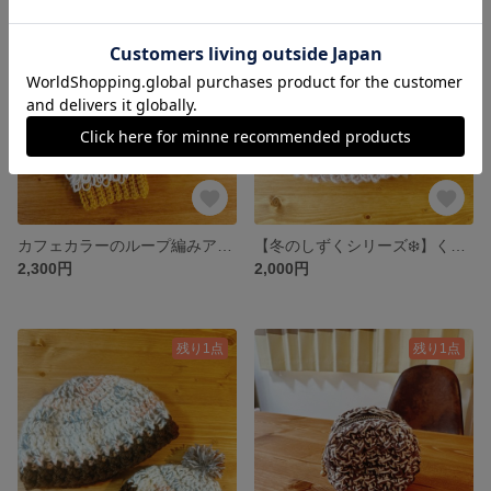
残り1点
カフェカラーのループ編みアームウォーマー｜指なし・軽いつけ心地
【冬のしずくシリーズ❄️】くすみピンクとグレーの手編みビーニー＊やわらか冬色のあったかニット帽
2,300円
2,000円
残り1点
残り1点