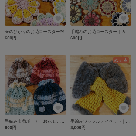
春のひかりのお花コースター🌸
手編みのお花コースター｜カフェブレンドカラー
600円
600円
残り1点
手編み巾着ポーチ｜お花モチーフ ナチュラルカラー｜mipuro
手編みワッフルティペット｜ビターチョコ×キャラメル｜mipuro
800円
3,000円