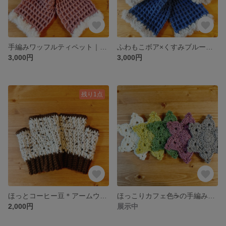
手編みワッフルティペット｜ホワイトチョコ×ストロベリー｜mipuro
ふわもこボア×くすみブルーのワッフルティペット｜手編み｜冬のカフェ時間に
3,000円
3,000円
残り1点
ほっとコーヒー豆＊アームウォーマー（ローストビーンズ × カフェラテ）
ほっこりカフェ色☕️の手編みコースター
2,000円
展示中