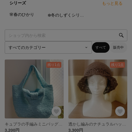
シリーズ
もっと見る
4
点
3
点
🌸春のひかり
❄️冬のしずくシリーズ
すべて
販売中
残り1点
残り1点
キュプラの手編みミニバッグ｜ライトブルー
透かし編みのナチュラルハット＊ブラウンの手編みサマーハット
3,200円
3,300円