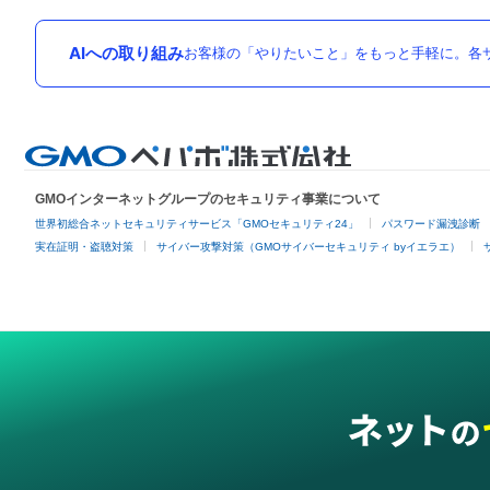
AIへの取り組み
お客様の「やりたいこと」をもっと手軽に。各サ
GMOインターネットグループのセキュリティ事業について
世界初総合ネットセキュリティサービス「GMOセキュリティ24」
パスワード漏洩診断
実在証明・盗聴対策
サイバー攻撃対策（GMOサイバーセキュリティ byイエラエ）