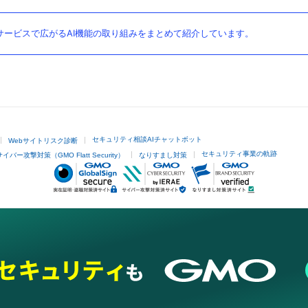
ービスで広がるAI機能の取り組みをまとめて紹介しています。
セキュリティ相談AIチャットボット
Webサイトリスク診断
セキュリティ事業の軌跡
サイバー攻撃対策（GMO Flatt Security）
なりすまし対策