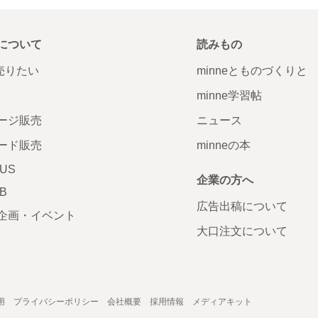
について
読みもの
で売りたい
minneとものづくりと
minne学習帖
ージ販売
ニュース
ード販売
minneの本
LUS
企業の方へ
AB
広告出稿について
企画・イベント
大口注文について
用
プライバシーポリシー
会社概要
採用情報
メディアキット