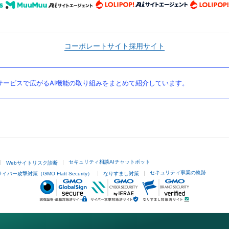
コーポレートサイト
採用サイト
ービスで広がるAI機能の取り組みをまとめて紹介しています。
セキュリティ相談AIチャットボット
Webサイトリスク診断
セキュリティ事業の軌跡
サイバー攻撃対策（GMO Flatt Security）
なりすまし対策