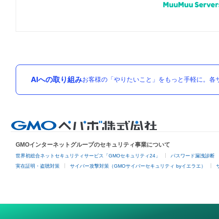
AIへの取り組み
お客様の「やりたいこと」をもっと手軽に。各サ
GMOインターネットグループのセキュリティ事業について
世界初総合ネットセキュリティサービス「GMOセキュリティ24」
パスワード漏洩診断
実在証明・盗聴対策
サイバー攻撃対策（GMOサイバーセキュリティ byイエラエ）