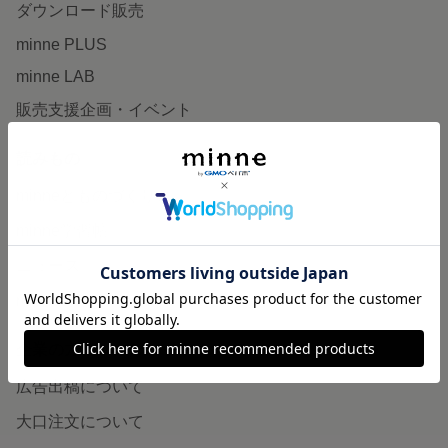
ダウンロード販売
minne PLUS
minne LAB
販売支援企画・イベント
読みもの
minneとものづくりと
minne学習帖
ニュース
minneの本
企業の方へ
広告出稿について
大口注文について