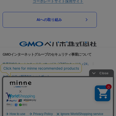
コーポレートサイト
採用サイト
AIへの取り組み
GMOインターネットグループのセキュリティ事業について
世界初総合ネットセキュリティサービス「GMOセキュリティ24」
パスワード漏洩診断
Webサイトリスク診断
セキュリティ相談AIチャットボット
実在証明・盗聴対策
サイバー攻撃対策（GMOサイバーセキュリティ byイエラエ）
サイバー攻撃対策（GMO Flatt Security）
なりすまし対策
セキュリティ事業の軌跡