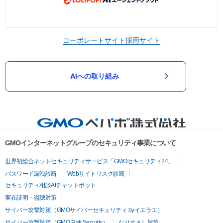
コーポレートサイト
採用サイト
AIへの取り組み
GMOインターネットグループのセキュリティ事業について
世界初総合ネットセキュリティサービス「GMOセキュリティ24」
パスワード漏洩診断
Webサイトリスク診断
セキュリティ相談AIチャットボット
実在証明・盗聴対策
サイバー攻撃対策（GMOサイバーセキュリティ byイエラエ）
サイバー攻撃対策（GMO Flatt Security）
なりすまし対策