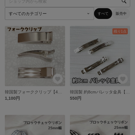
すべて
販売中
残り1点
韓国製フォーククリップ【4個セット】
韓国製 約8cmバレッタ金具【5個セット】
1,100円
550円