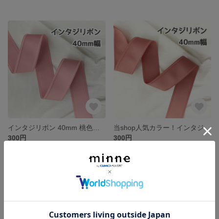
インタジリボン 40mm 桃色【2m】
当shop人気カラー！インタジリボン 40mm ローズピンク【2m】
300円
300円
SOLD OUT
残り1点