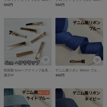
500円
500円
韓国製 6cmヘアクリップ金具【5個セット】
デニム風リボン 40mm ブルー【2m】
展示中
400円
残り1点