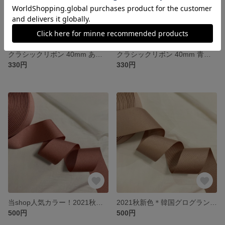
クラシックリボン 40mm あずき色【2m】
クラシックリボン 40mm 青紫【2m】
330円
330円
当shop人気カラー！2021秋新色＊韓国グログランリボン 40mm ローズピンク【6m】
2021秋新色＊韓国グログランリボン 40mm ピンクベージュ【6m】
500円
500円