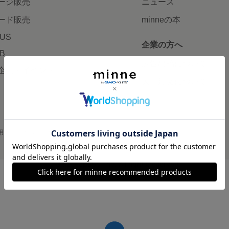
ージ販売
ニュース
ード販売
minneの本
LUS
企業の方へ
AB
広告出稿について
企画・イベント
大口注文について
用
プライバシーポリシー
会社概要
採用情報
メディアキット
©GMO Pepabo, Inc. All rights reserved.